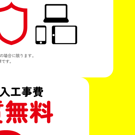
つの場合に限ります。
標です。
入工事費
質無料