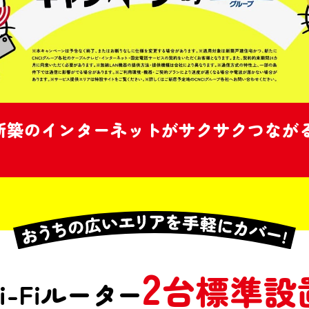
新築のインターネットがサクサクつながる」
2
台標準設
-Fiルーター