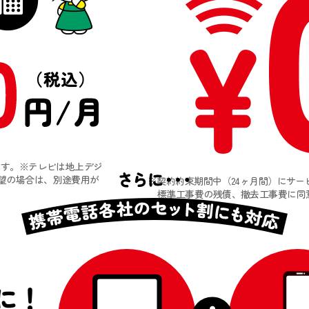
ます。※テレビは地上デジ
希望の場合は、別途費用が
※契約約束期間中（24ヶ月間）にサ
標準工事費の残債、撤去工事費に同
に！