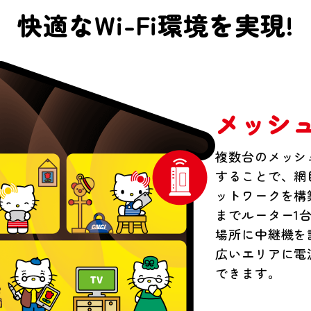
快適なWi-Fi環境を実現!
メッシュ
複数台のメッシュ
することで、網
ットワークを構
までルーター1台
場所に中継機を
広いエリアに電
できます。