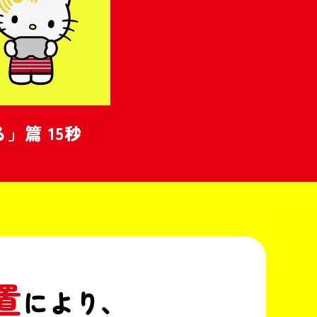
篇 15秒
置
により、