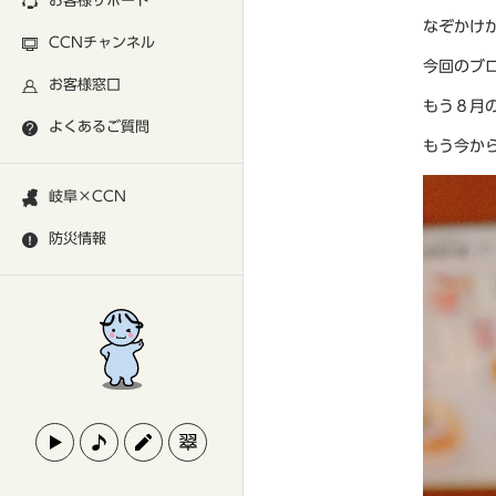
お客様サポート
なぞかけ
CCNチャンネル
今回のブ
お客様窓口
もう８月
よくあるご質問
もう今か
岐阜×CCN
防災情報