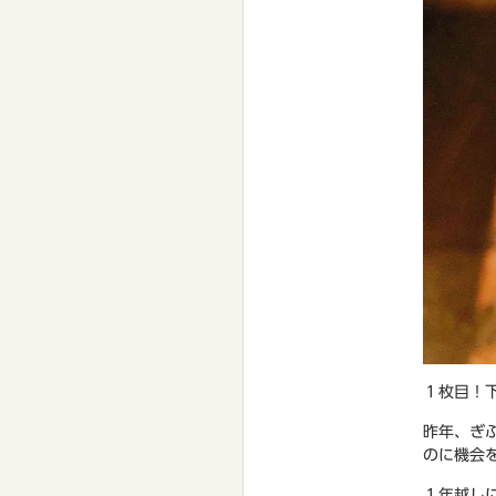
１枚目！
昨年、ぎ
のに機会を
１年越し