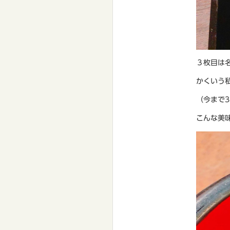
３枚目は
かくいう私
（今まで
こんな美