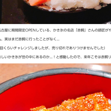
名古屋に期間限定OPENしている、かき氷の名店「赤鰐」さんの師匠が
、実はまだ赤鰐に行ったことがなく...
3回くらいチャレンジしましたが、売り切れでありつけませんでした）
味しいかき氷が世の中にあるのか...！と感動したので、来年こそは赤鰐