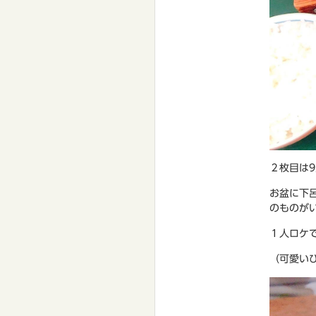
２枚目は9
お盆に下
のものが
１人ロケ
（可愛い