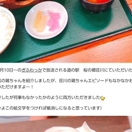
月10日～の
ぎふわっか
で放送される道の駅 桜の郷荘川にていただい
呂の鶏ちゃんを紹介しましたが、荘川の鶏ちゃんエピソードもなかなか
いただけますよ～！
でしたが何事もなかったかのように両方いただきました
ひよこの絵文字をつければ帳消しになると思っています）