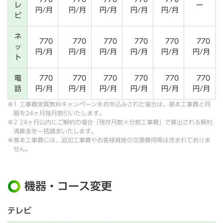
レ
ー
円/月
円/月
円/月
円/月
円/月
ビ
ネ
770
770
770
770
770
770
ッ
円/月
円/月
円/月
円/月
円/月
円/月
ト
電
770
770
770
770
770
770
話
円/月
円/月
円/月
円/月
円/月
円/月
※1 工事費実質無料キャンペーンをお申込みされた場合は、基本工事費と同
額を24ヶ月毎月割引いたします。
※2 24ヶ月以内にご解約の場合「残存月数×分割工事費」で算出される解約
清算金を一括請求いたします。
※基本工事費には、追加工事費やお客様資産の交換費用等は含まれておりま
せん。
機器・コース変更
テレビ