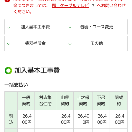
金につきましては、
郡上ケーブルテレビ
へお問い合わせ
ください。
加入基本工事費
機器・コース変更
機器補償金
その他
加入基本工事費
一括支払い
一般
対応集
山県
上之保
下呂
関契
契約
合住宅
契約
契約
契約
約
引
26,4
26,4
26,40
26,4
26,4
ー
込
00円
00円
0円
00円
00円