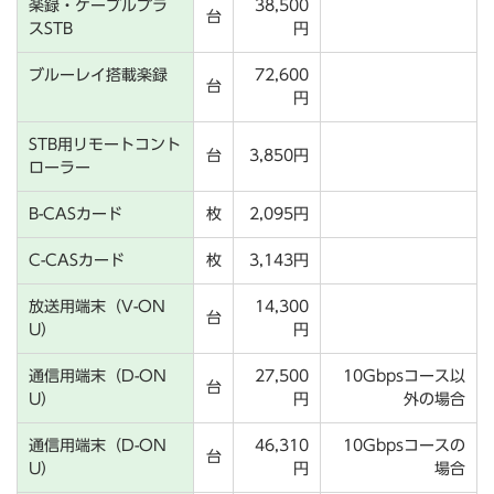
楽録・ケーブルプラ
38,500
台
スSTB
円
ブルーレイ搭載楽録
72,600
台
円
STB用リモートコント
台
3,850円
ローラー
B-CASカード
枚
2,095円
C-CASカード
枚
3,143円
放送用端末（V-ON
14,300
台
U）
円
通信用端末（D-ON
27,500
10Gbpsコース以
台
U）
円
外の場合
通信用端末（D-ON
46,310
10Gbpsコースの
台
U）
円
場合