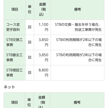
金額
単
項目
（税
備考
位
込）
コース変
1,100
STBの交換・撤去を伴う場合、
回
更手数料
円
別途工事費が発生
STB交換工
3,850
STBの利用期間が2年以下の場
回
事費
円
合に発生
STB撤去工
3,850
STBの利用期間が2年以下の場
回
事費
円
合に発生
STB増設工
8,800
回
事費
円
ネット
金額
単
項目
（税
備考
位
込）