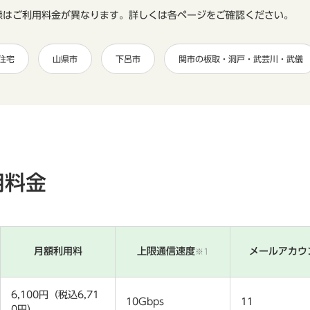
様はご利用料金が異なります。詳しくは各ページをご確認ください。
住宅
山県市
下呂市
関市の板取・洞戸・武芸川・武儀
用料金
月額利用料
上限通信速度
メールアカウ
※1
6,100円（税込6,71
10Gbps
11
0円）