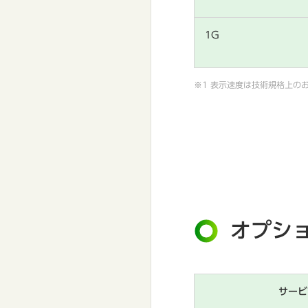
1G
※1 表示速度は技術規格上の
オプシ
サービ