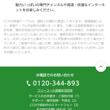
魅力いっぱいの専門チャンネルや高速・快適なインターネ
ットをお楽しみください。
CCNの幹線ケーブルは、道路上の電柱に敷設しております。現場調査によ
り、幹線ケーブルの延長が必要となった場合、工事には道路管理者や土地の
所有者、電柱所有者の許可が必要となります。許可の申請は、お客様からお
申し込みをいただいた後におこなうため、事務手続きや申請許可等の都合に
より、お申し込みから工事までに2～3ヵ月程度のお時間をいただく場合がご
ざいます。ご新築やお引っ越しの際、直前のお申し込みではサービスのご提
供が入居日に間に合わない場合がございますので、余裕をもったお申し込み
をお願いいたします。
お電話でのお問い合わせ
0120-344-893
フリーコール混雑状況目安
サービスのお手続き・ご契約内容［1］
サポート・操作説明・不具合［2］
CCNで契約中のスマートフォン［3］
その他のお問い合わせ［4］