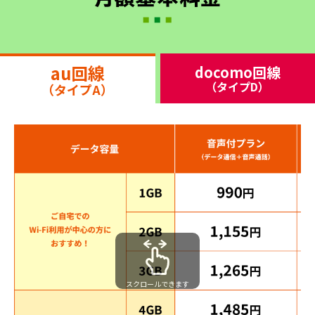
au回線
docomo回線
（タイプD）
（タイプA）
スクロールできます