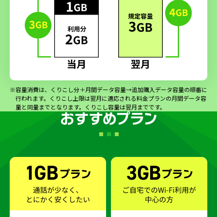
※容量消費は、くりこし分＋月間データ容量→追加購入データ容量の順番に
行われます。くりこし上限は翌月に適応される料金プランの月間データ容
量と同量までとなります。くりこし容量は翌月までです。