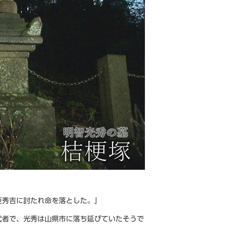
臣秀吉に討たれ命を落とした。」
武者で、光秀は山県市に落ち延びていたそうで