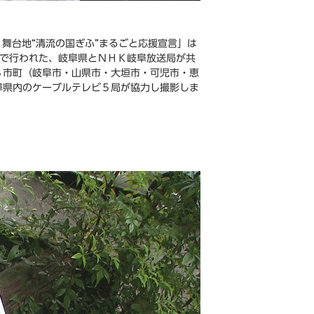
」舞台地“清流の国ぎふ”まるごと応援宣言」は
ザで行われた、岐阜県とＮＨＫ岐阜放送局が共
８市町（岐阜市・山県市・大垣市・可児市・恵
阜県内のケーブルテレビ５局が協力し撮影しま