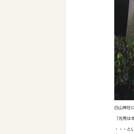
白山神社
「光秀は
・・・と