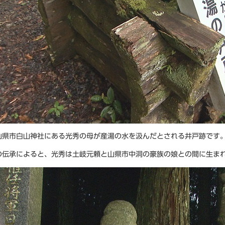
山県市白山神社にある光秀の母が産湯の水を汲んだとされる井戸跡です
の伝承によると、光秀は土岐元頼と山県市中洞の豪族の娘との間に生ま