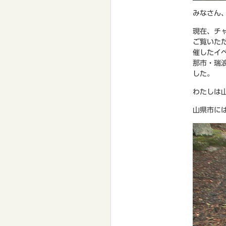
みなさん、
現在、チ
ご覧いた
催したイ
那市・瑞
した。
わたしは
山県市に