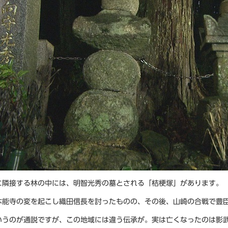
に隣接する林の中には、明智光秀の墓とされる「桔梗塚」があります。
本能寺の変を起こし織田信長を討ったものの、その後、山崎の合戦で豊
いうのが通説ですが、この地域には違う伝承が。実は亡くなったのは影