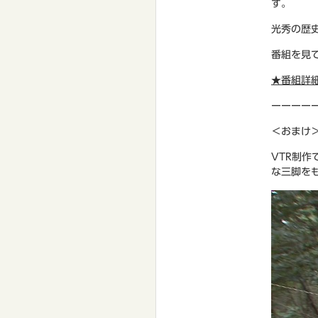
す。
光秀の歴
番組を見
★番組詳
ーーーー
＜おまけ
VTR制
な三脚を