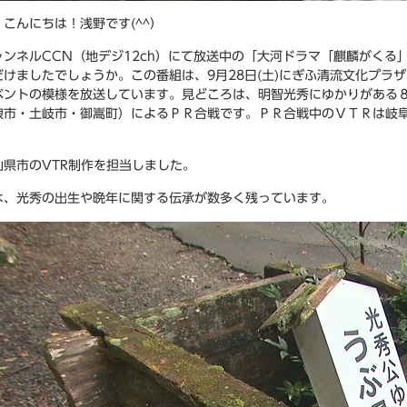
こんにちは！浅野です(^^）
ャンネルCCN（地デジ12ch）にて放送中の「大河ドラマ「麒麟がくる
だけましたでしょうか。この番組は、9月28日(土)にぎふ清流文化プラ
ベントの模様を放送しています。見どころは、明智光秀にゆかりがある
浪市・土岐市・御嵩町）によるＰＲ合戦です。ＰＲ合戦中のＶＴＲは岐
山県市のVTR制作を担当しました。
は、光秀の出生や晩年に関する伝承が数多く残っています。