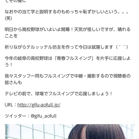
てその後に
なおやの当て字と説明するのもめっちゃ恥ずかしいという。。。
(笑)
明日から高校野球がいよいよ開幕！天気が怪しいですが、晴れる
ことを
祈りながらテルッッテル坊主を作って今日は就寝します（＾＾）
今年の岐阜の高校野球は「青春フルスイング」を片手に応援しよ
う！
我々スタッフ一同もフルスイングで中継・撮影するので視聴者の
皆さんも
テレビの前で、球場でフルスイングで応援しましょう！
URL：
http://gifu-aofull.jp/
ツイッター：@gifu_aofull