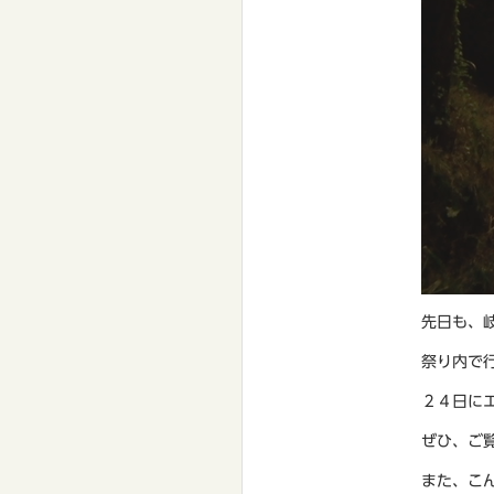
先日も、
祭り内で
２４日に
ぜひ、ご
また、こ