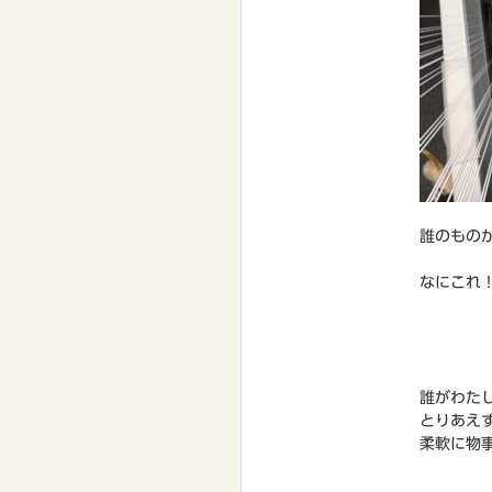
誰のもの
なにこれ
誰がわた
とりあえ
柔軟に物