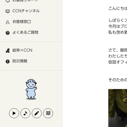
お客様サポート
こんにち
CCNチャンネル
しばらく
お客様窓口
今月はブ
私も含め
よくあるご質問
さて、鯨
岐阜×CCN
わたした
防災情報
仮設オフ
そのための