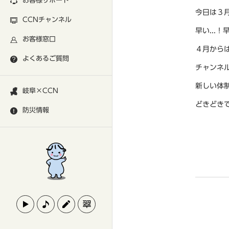
お客様サポート
今日は３月
CCNチャンネル
早い...
お客様窓口
４月から
よくあるご質問
チャンネ
新しい体
岐阜×CCN
どきどき
防災情報