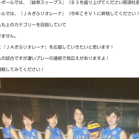
トボールでは、『岐阜スゥープス』（Ｂ３を盛り上げてください那須社
ールでは、『ＪＡぎふリオレーナ』（今年こそＶ１に昇格してください
ムも上のカテゴリーを目指していて
せません。
に『ＪＡぎふリオレーナ』を応援していきたいと思います！
ムの試合ですが凄いプレーの連続で見応えがありますよ！
観戦してみてください！