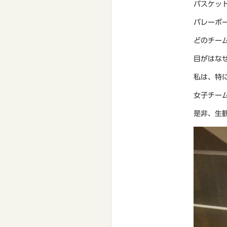
バスケッ
バレーボ
どのチー
目がはな
私は、特
女子チー
是非、生