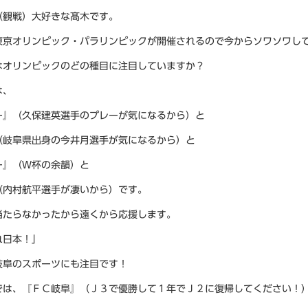
（観戦）大好きな髙木です。
東京オリンピック・パラリンピックが開催されるので今からソワソワし
はオリンピックのどの種目に注目していますか？
は、
ー』（久保建英選手のプレーが気になるから）と
（岐阜県出身の今井月選手が気になるから）と
ー』（Ｗ杯の余韻）と
（内村航平選手が凄いから）です。
当たらなかったから遠くから応援します。
れ日本！」
岐阜のスポーツにも注目です！
では、『ＦＣ岐阜』（Ｊ３で優勝して１年でＪ２に復帰してください！