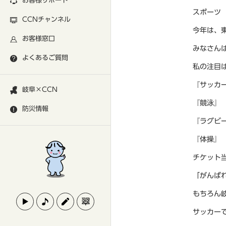
お客様サポート
スポーツ
CCNチャンネル
今年は、
お客様窓口
みなさん
よくあるご質問
私の注目
『サッカ
岐阜×CCN
『競泳』
防災情報
『ラグビ
『体操』
チケット
「がんば
もちろん
サッカー