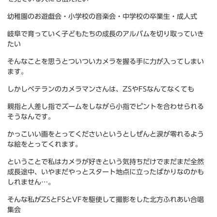
幼稚園のお遊戯会・小学校の音楽会・中学校の卒業生・成人式
岐阜で育っていく子どもたちの成長のアルバムを切り取っていき
たい
そんなことを思うとついついカメラを握る手に力が入ってしまい
ます。
しかしベテランのカメラマンさんは、ZSやFSなんてなくても
親指と人差し指でズームをしながら小指でピントを合わせられる
そうなんです。
かっこいい画をとってくださいというとしぜんと涙が零れるよう
な絵をとってくれます。
ということで私はカメラが好きという気持ちだけでまだまだ全然
成長途中、いやまだやっとスタート地点に立ったばかりなのかも
しれません…。
そんな私がZSとFSとVFを駆使して撮影をした北方ふれあい合唱
集会