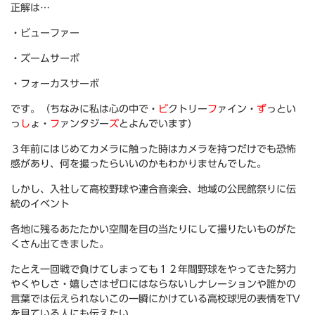
正解は…
・ビューファー
・ズームサーボ
・フォーカスサーボ
です。（ちなみに私は心の中で・
ビ
クトリー
フ
ァイン・
ず
っとい
っ
し
ょ・
フ
ァンタジー
ズ
とよんでいます）
３年前にはじめてカメラに触った時はカメラを持つだけでも恐怖
感があり、何を撮ったらいいのかもわかりませんでした。
しかし、入社して高校野球や連合音楽会、地域の公民館祭りに伝
統のイベント
各地に残るあたたかい空間を目の当たりにして撮りたいものがた
くさん出てきました。
たとえ一回戦で負けてしまっても１２年間野球をやってきた努力
やくやしさ・嬉しさはゼロにはならないしナレーションや誰かの
言葉では伝えられないこの一瞬にかけている高校球児の表情をTV
を見ている人にも伝えたい