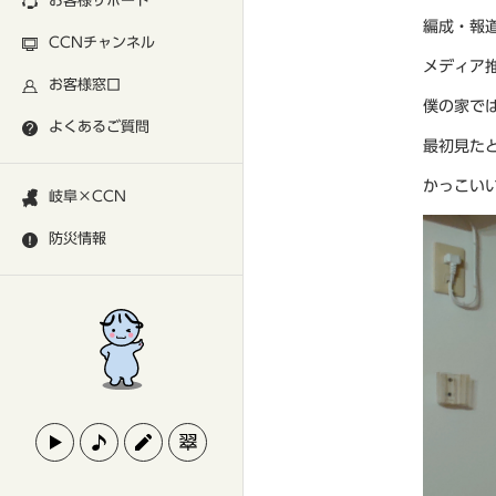
お客様サポート
編成・報
CCNチャンネル
メディア
お客様窓口
僕の家で
よくあるご質問
最初見た
かっこい
岐阜×CCN
防災情報