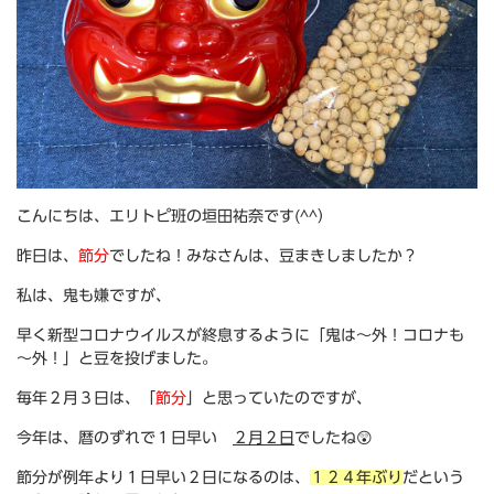
こんにちは、エリトピ班の垣田祐奈です(^^）
昨日は、
節分
でしたね！みなさんは、豆まきしましたか？
私は、鬼も嫌ですが、
早く新型コロナウイルスが終息するように「鬼は～外！コロナも
～外！」と豆を投げました。
毎年２月３日は、「
節分
」と思っていたのですが、
今年は、暦のずれで１日早い
２月２日
でしたね😲
節分が例年より１日早い２日になるのは、
１２４年ぶり
だという