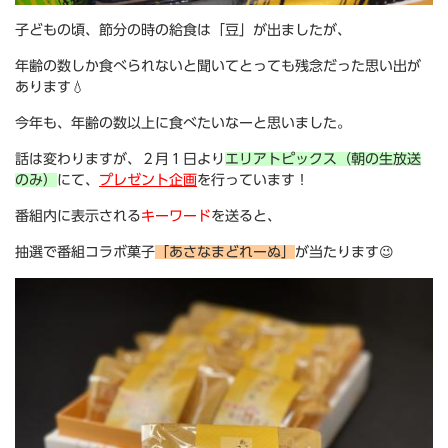
子どもの頃、節分の時の給食は「豆」が出ましたが、
年齢の数しか食べられないと聞いてとっても残念だった思い出が
あります💧
今年も、年齢の数以上に食べたいなーと思いました。
話は変わりますが、２月１日より
エリアトピックス（朝の生放送
のみ）
にて、
プレゼント企画
を行っています！
番組内に表示される
キーワード
を送ると、
抽選で番組コラボ菓子
「あさなまどれーぬ」
が当たります😉