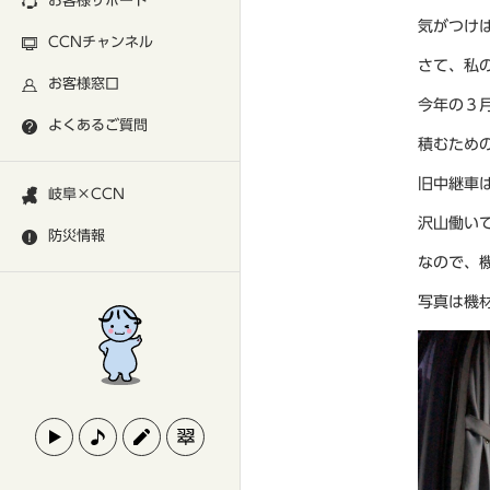
お客様サポート
気がつけ
CCNチャンネル
さて、私
お客様窓口
今年の３
よくあるご質問
積むため
旧中継車
岐阜×CCN
沢山働い
防災情報
なので、
写真は機