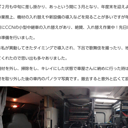
ば２月も中旬に差し掛かり、あっという間に３月となり、年度末を迎え
の業務上、機材の入れ替えや新設備の導入などを見ることが多いですが
月にCCNの小型中継車の入れ替えがあり、絶賛、入れ替え作業中！先日
の準備を行いました。
は私が異動してきたタイミングで導入され、下呂で歌舞伎を撮ったり、
てくれたので思い出も多々ありました。
機材を外し、掃除をし、キレイにした状態で車屋さんに納めに行った時
材を取り外した後の車内のパノラマ写真です。撤去すると意外と広くて