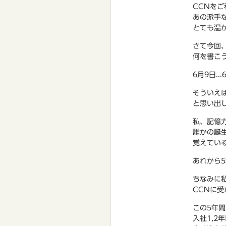
CCNを
あの派手
とても温
さて今回
何を書こ
6月9日...
そういえ
と思い出
私、記憶
誰かの誕
覚えてい
あれから
ちなみに
CCNに
この5年
入社1,