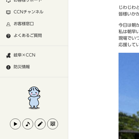
お客様サポート
じわじわ
CCNチャンネル
皆様いか
お客様窓口
今日は朝
私は朝早
よくあるご質問
現場でい
応援して
岐阜×CCN
防災情報