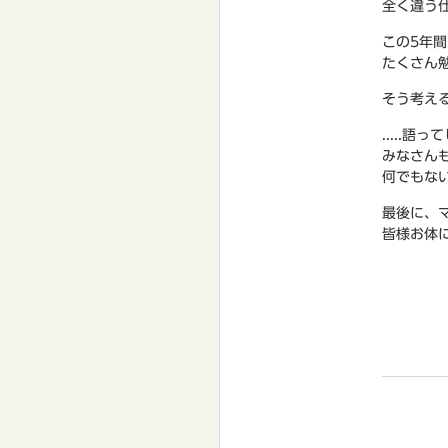
全く違う
この5年
たくさん
そう考え
.....語
みなさん
何でもな
最後に、
皆様お体