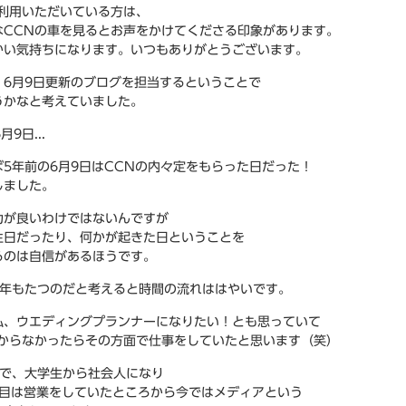
ご利用いただいている方は、
なCCNの車を見るとお声をかけてくださる印象があります。
かい気持ちになります。いつもありがとうございます。
、6月9日更新のブログを担当するということで
うかなと考えていました。
6月9日...
ば5年前の6月9日はCCNの内々定をもらった日だった！
しました。
力が良いわけではないんですが
生日だったり、何かが起きた日ということを
るのは自信があるほうです。
5年もたつのだと考えると時間の流れははやいです。
私、ウエディングプランナーになりたい！とも思っていて
受からなかったらその方面で仕事をしていたと思います（笑）
間で、大学生から社会人になり
2年目は営業をしていたところから今ではメディアという