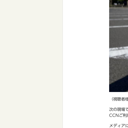
（視聴者
次の現場
CCNご
メディア