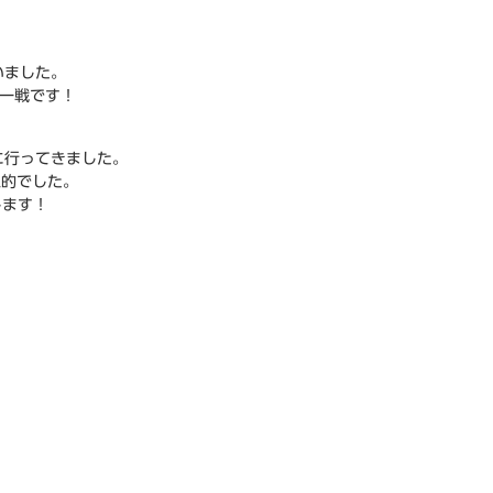
いました。
の一戦です！
に行ってきました。
象的でした。
します！