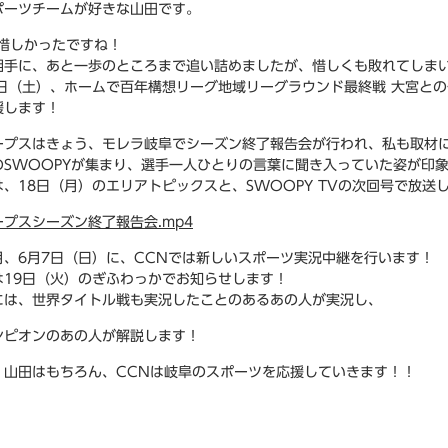
ポーツチームが好きな山田です。
、惜しかったですね！
相手に、あと一歩のところまで追い詰めましたが、惜しくも敗れてしま
3日（土）、ホームで百年構想リーグ地域リーグラウンド最終戦 大宮と
援します！
ープスはきょう、モレラ岐阜でシーズン終了報告会が行われ、私も取材
のSWOOPYが集まり、選手一人ひとりの言葉に聞き入っていた姿が印
、18日（月）のエリアトピックスと、SWOOPY TVの次回号で放送
プスシーズン終了報告会.mp4
月、6月7日（日）に、CCNでは新しいスポーツ実況中継を行います！
は19日（火）のぎふわっかでお知らせします！
には、世界タイトル戦も実況したことのあるあの人が実況し、
ンピオンのあの人が解説します！
、山田はもちろん、CCNは岐阜のスポーツを応援していきます！！