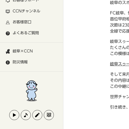
お客様サポート
岐阜のス
CCNチャンネル
FC岐阜
首位甲府
お客様窓口
次節は2
全緑で応
よくあるご質問
岐阜スゥ
たくさん
岐阜×CCN
この模様は
防災情報
岐阜スゥー
そして来
その内容
この中継
世界チャ
引き続き