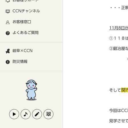
お客様サポート
・・・正
CCNチャンネル
お客様窓口
11月8
よくあるご質問
①１１８
②鍛冶屋
岐阜×CCN
※鞴（
防災情報
普段
関
そして
今回はC
見学させ