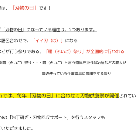
「刃物の日」
解は、
です！
日が「刃物の日」になっている理由は、2つあります。
は語呂合わせで、
「イイ刃（は）」
になる
などが行う祭りである、
「鞴（ふいご）祭り」が全国的に行われる
ふいご）祭り・・・鞴（ふいご）と言う道具を扱う鍛冶屋などの職人が
使っている仕事道具に感謝をする祭り
市では、毎年「刃物の日」に合わせて刃物供養祭が開催
されてい
CNの「包丁研ぎ・刃物回収サポート」を行うスタッフも
ていただきました。