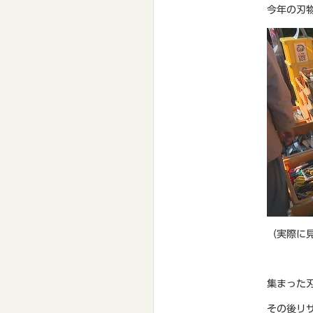
今年の刃
（実際に
集まった
その後リ