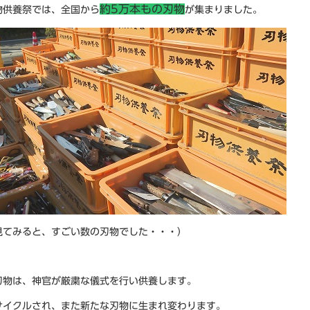
約
5万本もの刃物
物供養祭では、全国から
が集まりました。
見てみると、すごい数の刃物でした・・・）
刃物は、神官が厳粛な儀式を行い供養します。
サイクルされ、また新たな刃物に生まれ変わります。