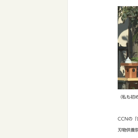
（私も初
CCNの
刃物供養