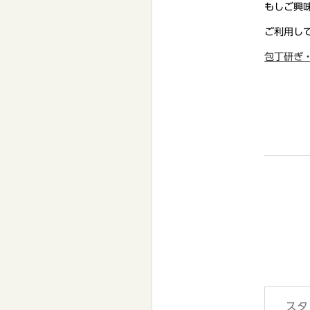
もしご興
ご利用し
包丁研ぎ