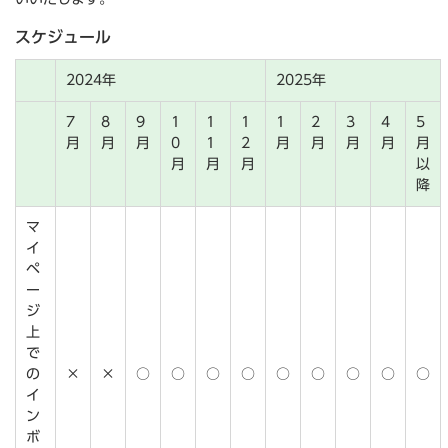
スケジュール
2024年
2025年
7
8
9
1
1
1
1
2
3
4
5
月
月
月
0
1
2
月
月
月
月
月
月
月
月
以
降
マ
イ
ペ
ー
ジ
上
で
の
×
×
○
○
○
○
○
○
○
○
○
イ
ン
ボ