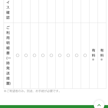
イ
ス
確
認
ご
利
用
明
細
有
有
書
○
○
○
○
○
○
○
○
○
料
料
(一
※
※
時
発
送
措
置)
※ご希望者のみ。別途、お手続が必要です。