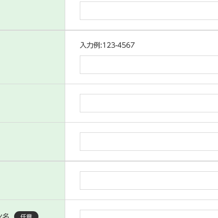
入力例:123-4567
ン名
任意