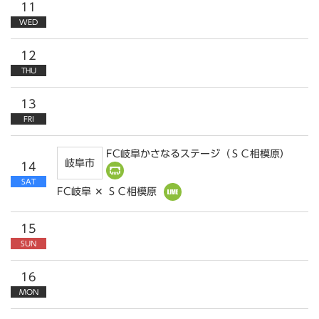
11
WED
12
THU
13
FRI
FC岐阜かさなるステージ（ＳＣ相模原）
岐阜市
14
SAT
FC岐阜 ✕ ＳＣ相模原
15
SUN
16
MON