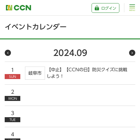
ログイン
イベントカレンダー
2024.09
1
【中止】【CCNの日】防災クイズに挑戦
岐阜市
しよう！
SUN
2
MON
3
TUE
4