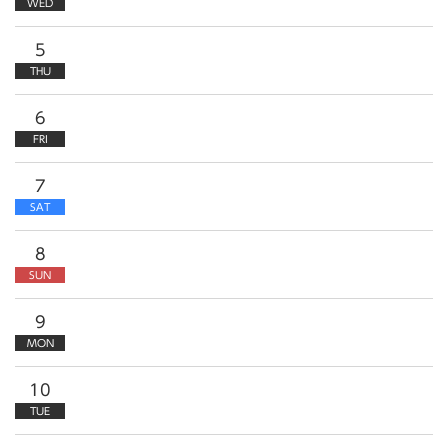
WED
5
THU
6
FRI
7
SAT
8
SUN
9
MON
10
TUE