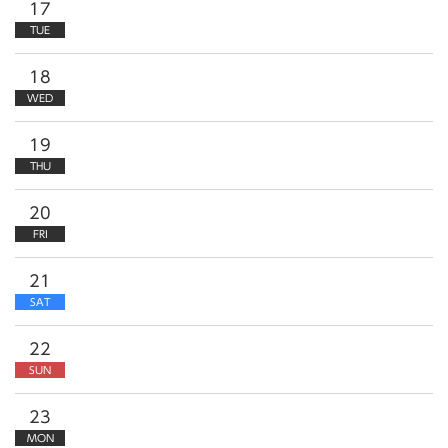
17
TUE
18
WED
19
THU
20
FRI
21
SAT
22
SUN
23
MON