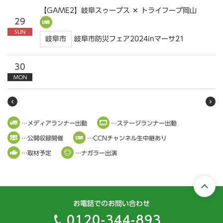
【GAME2】岐阜スゥープス ✕ トライフープ岡山
29
SUN
岐阜市
岐阜市防災フェア2024inマーサ21
30
MON
…メディアランナー出動
…ステージランナー出動
…公開収録開催
…CCNチャンネル生中継あり
…取材予定
…ナガラー出演
お電話でのお問い合わせ
0120-344-893