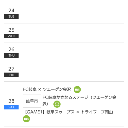
24
TUE
25
WED
26
THU
27
FRI
FC岐阜 ✕ ツエーゲン金沢
FC岐阜かさなるステージ（ツエーゲン金
28
岐阜市
沢）
SAT
【GAME1】岐阜スゥープス ✕ トライフープ岡山