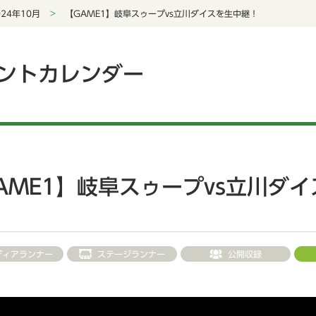
024年10月
【GAME1】岐阜スゥープvs立川ダイスを生中継！
ントカレンダー
AME1】岐阜スゥープvs立川ダ
ディアランナー
ステージランナー
公開収録