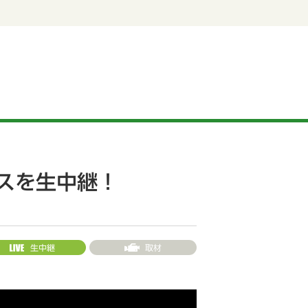
イスを生中継！
生中継
取材