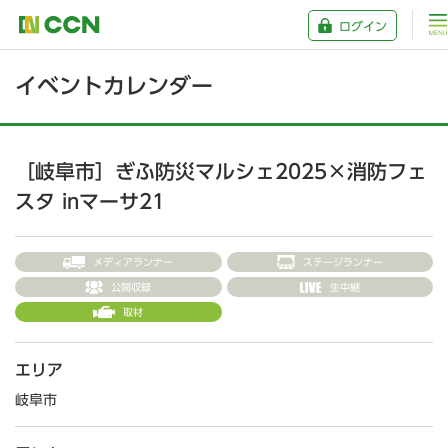
ログイン
イベントカレンダー
［岐阜市］ぎふ防災マルシェ2025×消防フェ
スタ inマーサ21
メディアランナー
ステージランナー
公開収録
生中継
取材
エリア
岐阜市