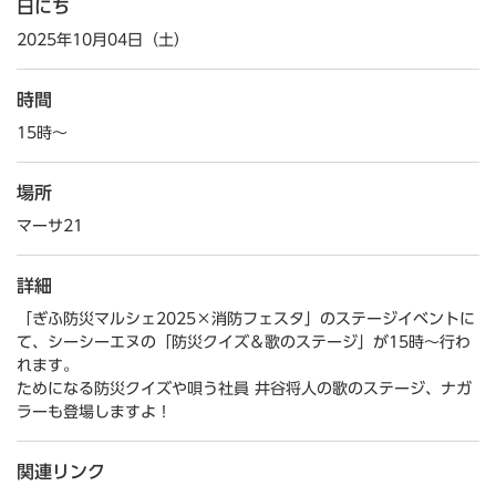
日にち
2025年10月04日（土）
時間
15時～
場所
マーサ21
詳細
「ぎふ防災マルシェ2025×消防フェスタ」のステージイベントに
て、シーシーエヌの「防災クイズ＆歌のステージ」が15時～行わ
れます。
ためになる防災クイズや唄う社員 井谷将人の歌のステージ、ナガ
ラーも登場しますよ！
関連リンク