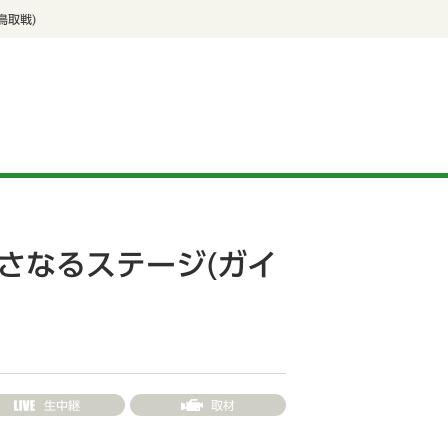
鳥取戦)
さなるステージ(ガイ
生中継
取材