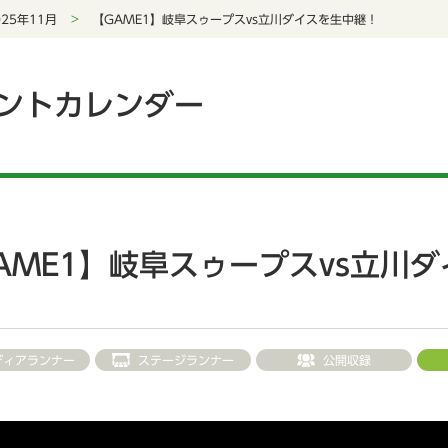
025年11月
【GAME1】岐阜スゥープスvs立川ダイスを生中継！
ントカレンダー
AME1】岐阜スゥープスvs立川
ディアランナー
ステージランナー
公開収録