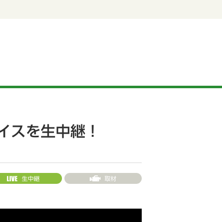
ダイスを生中継！
生中継
取材