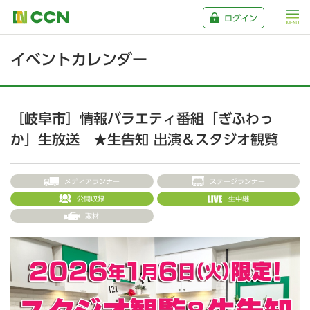
ログイン
イベントカレンダー
［岐阜市］情報バラエティ番組「ぎふわっ
か」生放送 ★生告知 出演＆スタジオ観覧
メディアランナー
ステージランナー
公開収録
生中継
取材