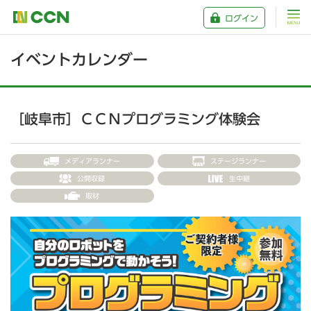
ログイン
イベントカレンダー
［岐阜市］ＣＣＮプログラミング体験会
メディアランナー
ステージランナー
公開収録
生中継
取材