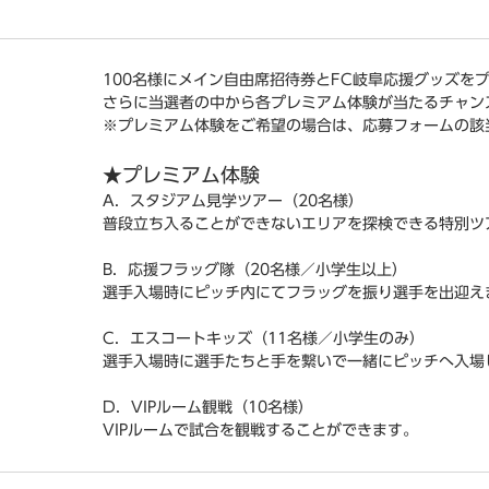
100名様にメイン自由席招待券とFC岐阜応援グッズを
さらに当選者の中から各プレミアム体験が当たるチャン
※プレミアム体験をご希望の場合は、応募フォームの該
★プレミアム体験
A．スタジアム見学ツアー（20名様）
普段立ち入ることができないエリアを探検できる特別ツ
B．応援フラッグ隊（20名様／小学生以上）
選手入場時にピッチ内にてフラッグを振り選手を出迎え
C．エスコートキッズ（11名様／小学生のみ）
選手入場時に選手たちと手を繋いで一緒にピッチへ入場
D．VIPルーム観戦（10名様）
VIPルームで試合を観戦することができます。