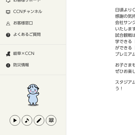
お客様サポート
日頃より
CCNチャンネル
感謝の気
会社サン
お客様窓口
いたしま
よくあるご質問
試合観戦
学できる
ができる
岐阜×CCN
プレミア
防災情報
お子さま
ぜひお楽
スタジア
う！