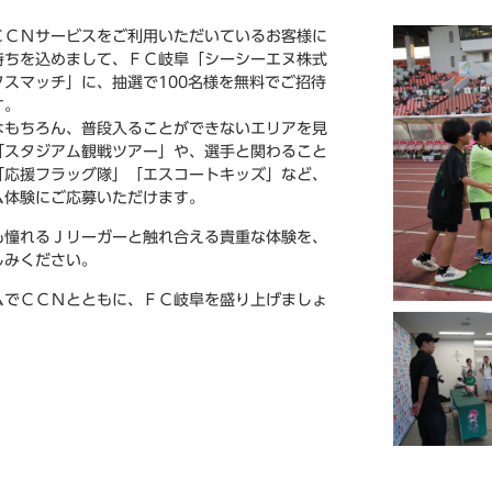
ＣＣＮサービスをご利用いただいているお客様に
持ちを込めまして、ＦＣ岐阜「シーシーエヌ株式
クスマッチ」に、抽選で100名様を無料でご招待
す。
はもちろん、普段入ることができないエリアを見
「スタジアム観戦ツアー」や、選手と関わること
「応援フラッグ隊」「エスコートキッズ」など、
ム体験にご応募いただけます。
も憧れるＪリーガーと触れ合える貴重な体験を、
しみください。
ムでＣＣＮとともに、ＦＣ岐阜を盛り上げましょ