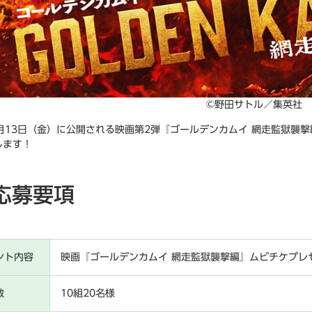
©野田サトル／集英社 ©2026映画「ゴ
3月13日（金）に公開される映画第2弾『ゴールデンカムイ 網走監獄襲
します！
応募要項
ント内容
映画『ゴールデンカムイ 網走監獄襲撃編』ムビチケプレ
数
10組20名様