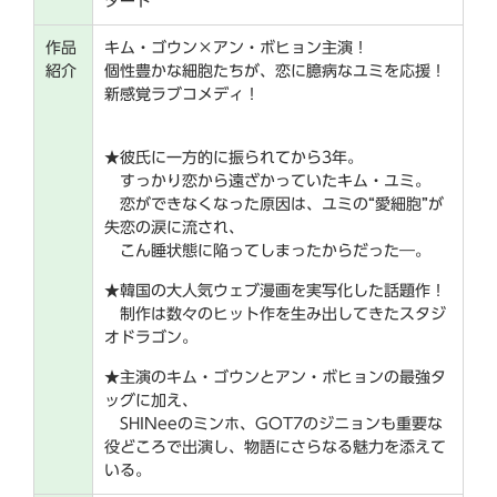
タート
作品
キム・ゴウン×アン・ボヒョン主演！
紹介
個性豊かな細胞たちが、恋に臆病なユミを応援！
新感覚ラブコメディ！
★彼氏に一方的に振られてから3年。
すっかり恋から遠ざかっていたキム・ユミ。
恋ができなくなった原因は、ユミの“愛細胞”が
失恋の涙に流され、
こん睡状態に陥ってしまったからだった―。
★韓国の大人気ウェブ漫画を実写化した話題作！
制作は数々のヒット作を生み出してきたスタジ
オドラゴン。
★主演のキム・ゴウンとアン・ボヒョンの最強タ
ッグに加え、
SHINeeのミンホ、GOT7のジニョンも重要な
役どころで出演し、物語にさらなる魅力を添えて
いる。