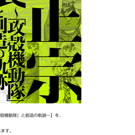
攻殻機動隊」と創造の軌跡～】を、
します。