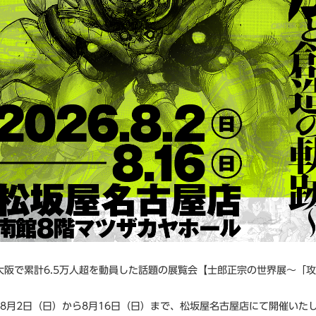
大阪で累計6.5万人超を動員した話題の展覧会【士郎正宗の世界展～「
6年8月2日（日）から8月16日（日）まで、松坂屋名古屋店にて開催いた