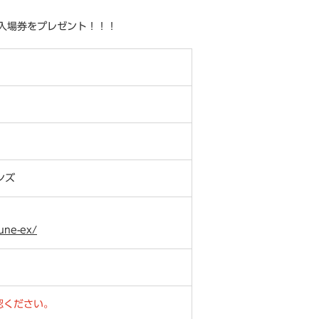
入場券をプレゼント！！！
ズ​
une-ex/
認ください。