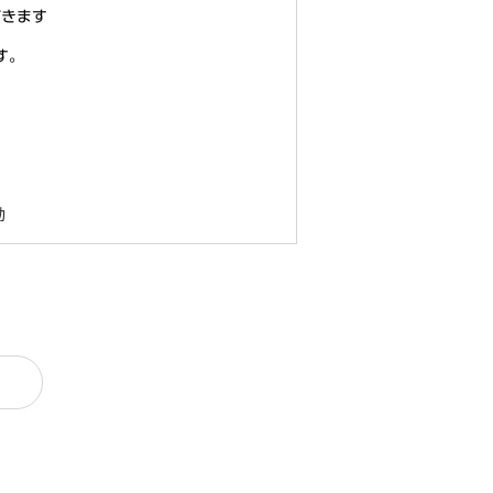
だきます
す。
効