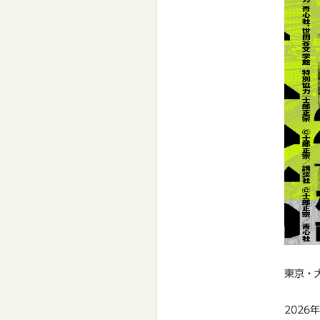
東京・
202