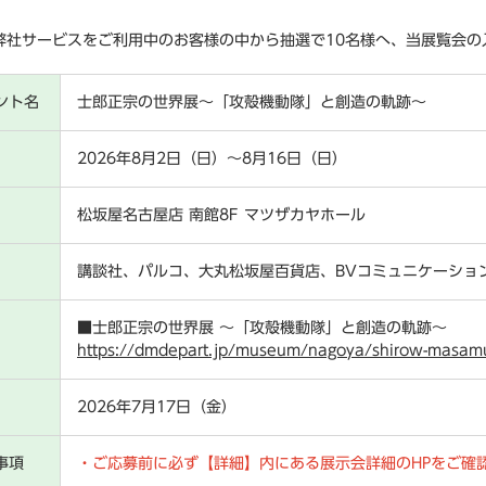
弊社サービスをご利用中のお客様の中から抽選で10名様へ、当展覧会の
ント名
士郎正宗の世界展〜「攻殻機動隊」と創造の軌跡〜
2026年8月2日（日）～8月16日（日）​
松坂屋名古屋店 南館8F マツザカヤホール​
講談社、パルコ、大丸松坂屋百貨店、BVコミュニケーション
■士郎正宗の世界展 〜「攻殻機動隊」と創造の軌跡〜
https://dmdepart.jp/museum/nagoya/shirow-masam
2026年7月17日（金）
事項
・ご応募前に必ず【詳細】内にある展示会詳細のHPをご確