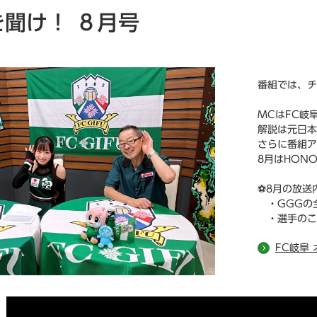
聞け！ ８月号
番組では、チ
MCはFC岐
解説は元日本
さらに番組ア
8月はHON
⚽8月の放送
・GGGの全力応
・選手のこ
FC岐阜