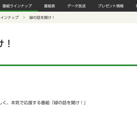
番組ラインナップ
番組表
データ放送
プレゼント情報
ラインナップ
緑の話を聞け！
け！
しく、本気で応援する番組「緑の話を聞け！」