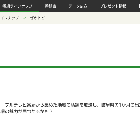
番組ラインナップ
番組表
データ放送
プレゼント情報
ラインナップ
ぎふトピ
ケーブルテレビ各局から集めた地域の話題を放送し、岐阜県の1か月の出
阜県の魅力が見つかるかも？