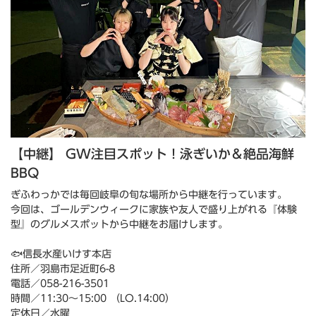
【中継】 GW注目スポット！泳ぎいか＆絶品海鮮
BBQ
ぎふわっかでは毎回岐阜の旬な場所から中継を行っています。
今回は、ゴールデンウィークに家族や友人で盛り上がれる『体験
型』のグルメスポットから中継をお届けします。
🐟信長水産いけす本店
住所／羽島市足近町6-8
電話／058-216-3501
時間／11:30～15:00 （LO.14:00）
定休日／水曜