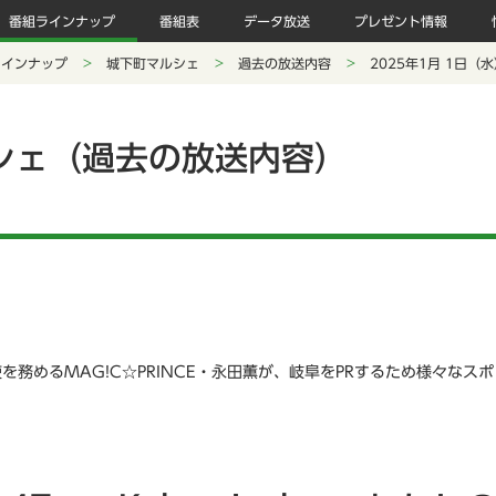
番組ラインナップ
番組表
データ放送
プレゼント情報
ラインナップ
城下町マルシェ
過去の放送内容
2025年1月 1日（
シェ（過去の放送内容）
を務めるMAG!C☆PRINCE・永田薫が、岐阜をPRするため様々なス