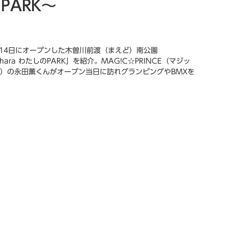
のPARK～
2月14日にオープンした木曽川前渡（まえど）南公園
gahara わたしのPARK」を紹介。MAG!C☆PRINCE（マジッ
）の永田薫くんがオープン当日に訪れグランピングやBMXを