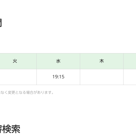
間
火
水
木
19:15
告なく変更となる場合があります。
容検索