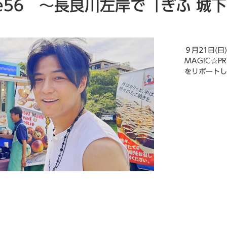
ode56 ～長良川左岸で「ぎふ 
９月21日(
MAG!C☆
をリポートし