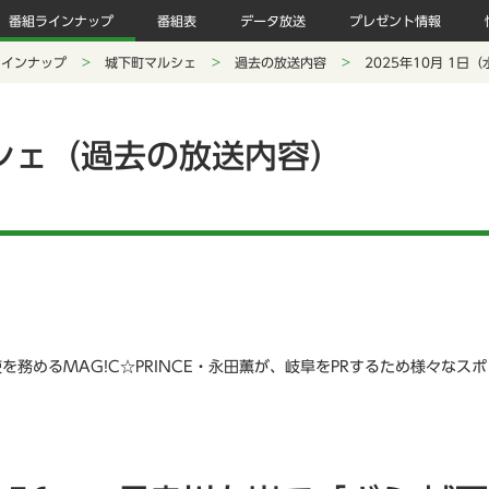
番組ラインナップ
番組表
データ放送
プレゼント情報
ラインナップ
城下町マルシェ
過去の放送内容
2025年10月 1日
シェ（過去の放送内容）
を務めるMAG!C☆PRINCE・永田薫が、岐阜をPRするため様々なス