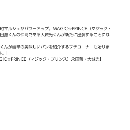
町マルシェがパワーアップ。MAG!C☆PRINCE（マジック・
田薫くんの仲間である大城光くんが新たに出演することにな
くんが岐阜の美味しいパンを紹介するプチコーナーも始りま
に！
G!C☆PRINCE（マジック・プリンス）永田薫・大城光】