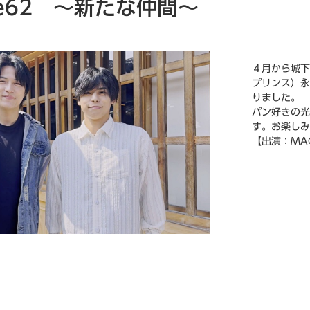
ode62 ～新たな仲間～
４月から城下
プリンス）永
りました。
パン好きの光
す。お楽しみ
【出演：MA