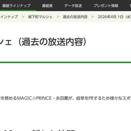
番組ラインナップ
番組表
データ放送
プレゼント情報
ラインナップ
城下町マルシェ
過去の放送内容
2026年4月 1日（
シェ（過去の放送内容）
を務めるMAG!C☆PRINCE・永田薫が、岐阜をPRするため様々なス