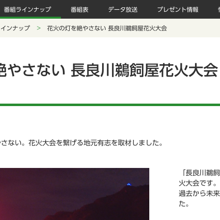
番組ラインナップ
番組表
データ放送
プレゼント情報
ラインナップ
花火の灯を絶やさない 長良川鵜飼屋花火大会
絶やさない 長良川鵜飼屋花火大会
やさない。花火大会を繋げる地元有志を取材しました。
「長良川鵜飼
火大会です。
過去から未来
た。