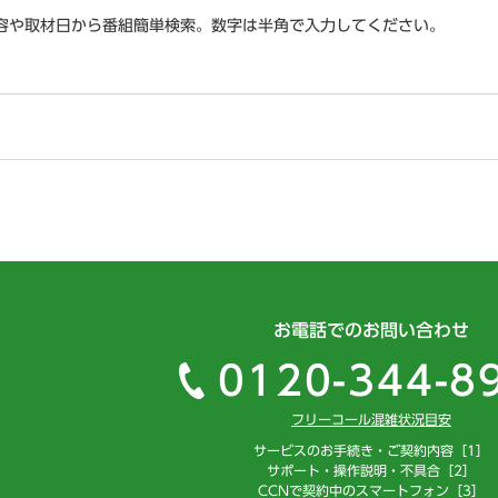
容や取材日から番組簡単検索。数字は半角で入力してください。
お電話でのお問い合わせ
0120-344-8
フリーコール混雑状況目安
サービスのお手続き・ご契約内容［1］
サポート・操作説明・不具合［2］
CCNで契約中のスマートフォン［3］