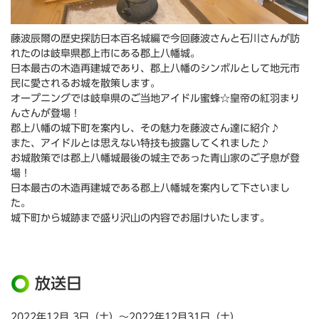
藤波辰爾の歴史探訪日本百名城編で今回藤波さんと石川さんが訪
れたのは岐阜県郡上市にある郡上八幡城。
日本最古の木造再建城であり、郡上八幡のシンボルとして地元市
民に愛されるお城を散策します。
オープニングでは岐阜県のご当地アイドル蜜蜂☆皇帝の紅羽まり
んさんが登場！
郡上八幡の城下町を案内し、その魅力を藤波さん達に紹介♪
また、アイドルとは思えない特技も披露してくれました♪
お城散策では郡上八幡城最後の城主であった青山家のご子息が登
場！
日本最古の木造再建城である郡上八幡城を案内して下さいまし
た。
城下町から城跡まで盛り沢山の内容でお届けいたします。
放送日
2022年12月 3日（土）～2022年12月31日（土）