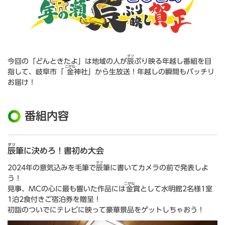
タツ
今回の「どんときたよ」は地域の人が
辰
ぷり映る年越し番組を目
こがね
指して、岐阜市「
金
神社」から生放送！年越しの瞬間もバッチリ
お届け！
番組内容
タツ
辰
筆に決めろ！書初め大会
タツ
2024年の意気込みを毛筆で
辰
筆に書いてカメラの前で発表しよ
う！
こがね
見事、MCの心に最も響いた作品には
金
賞として水明館2名様1室
1泊2食付きご宿泊券を贈呈！
初詣のついでにテレビに映って豪華景品をゲットしちゃおう！