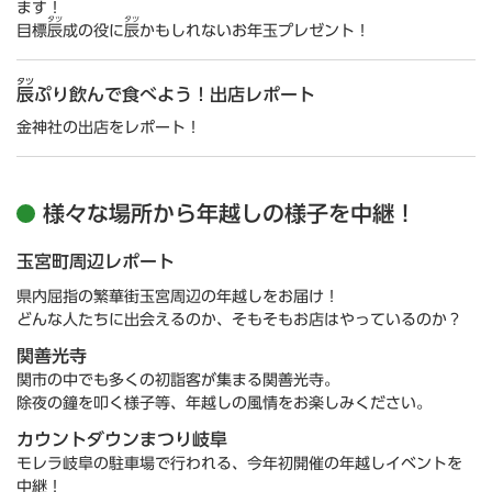
ます！
タツ
タツ
目標
辰
成の役に
辰
かもしれないお年玉プレゼント！
タツ
辰
ぷり飲んで食べよう！出店レポート
金神社の出店をレポート！
様々な場所から年越しの様子を中継！
玉宮町周辺レポート
県内屈指の繁華街玉宮周辺の年越しをお届け！
どんな人たちに出会えるのか、そもそもお店はやっているのか？
関善光寺
関市の中でも多くの初詣客が集まる関善光寺。
除夜の鐘を叩く様子等、年越しの風情をお楽しみください。
カウントダウンまつり岐阜
モレラ岐阜の駐車場で行われる、今年初開催の年越しイベントを
中継！