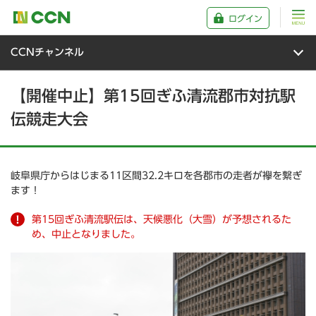
ログイン
CCNチャンネル
【開催中止】第15回ぎふ清流郡市対抗駅
伝競走大会
岐阜県庁からはじまる11区間32.2キロを各郡市の走者が襷を繋ぎ
ます！
第15回ぎふ清流駅伝は、天候悪化（大雪）が予想されるた
め、中止となりました。