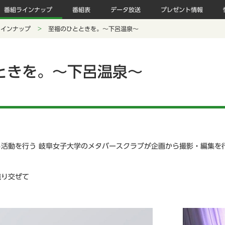
番組ラインナップ
番組表
データ放送
プレゼント情報
ラインナップ
至福のひとときを。～下呂温泉～
ときを。～下呂温泉～
活動を行う 岐阜女子大学のメタバースクラブが企画から撮影・編集を
織り交ぜて