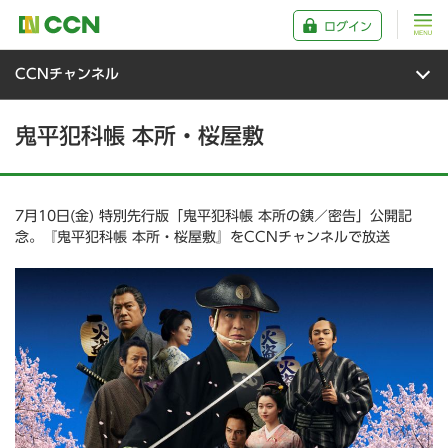
ログイン
CCNチャンネル
鬼平犯科帳 本所・桜屋敷
7月10日(金) 特別先行版「鬼平犯科帳 本所の銕／密告」公開記
念。『鬼平犯科帳 本所・桜屋敷』をCCNチャンネルで放送