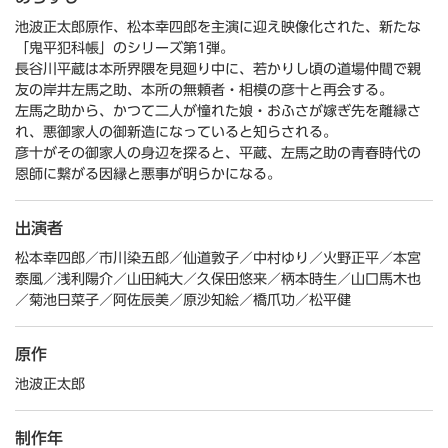
池波正太郎原作、松本幸四郎を主演に迎え映像化された、新たな
「鬼平犯科帳」のシリーズ第1弾。
長谷川平蔵は本所界隈を見廻り中に、若かりし頃の道場仲間で親
友の岸井左馬之助、本所の無頼者・相模の彦十と再会する。
左馬之助から、かつて二人が憧れた娘・おふさが嫁ぎ先を離縁さ
れ、悪御家人の御新造になっていると知らされる。
彦十がその御家人の身辺を探ると、平蔵、左馬之助の青春時代の
恩師に繋がる因縁と悪事が明らかになる。
出演者
松本幸四郎／市川染五郎／仙道敦子／中村ゆり／火野正平／本宮
泰風／浅利陽介／山田純大／久保田悠来／柄本時生／山口馬木也
／菊池日菜子／阿佐辰美／原沙知絵／橋爪功／松平健
原作
池波正太郎
制作年