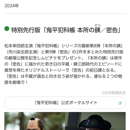
2024年
てつ
特別先行版「鬼平犯科帳 本所の
銕
／密告」
松本幸四郎主演「鬼平犯科帳」シリーズの最新第8弾「本所の銕」
（市川染五郎主演）と第9弾「密告」の2作をまとめた特別先行版
の劇場公開を記念しムビチケをプレゼント。「本所の銕」は原作
の「密告」に描かれた若き日の平蔵・銕三郎時代のエピソードに
着想を得たオリジナルストーリーで「密告」の前日譚となる。
「密告」は平蔵が過去と向き合う姿が描かれる。連なる２つの物
語を劇場で！
©日本映画放送
「鬼平犯科帳」公式ポータルサイト