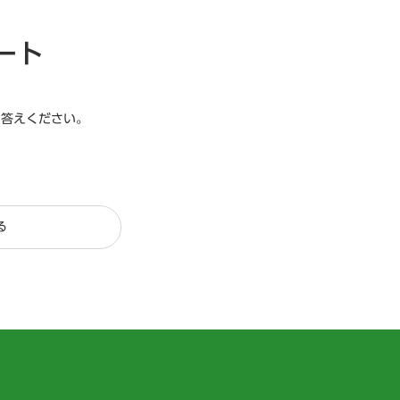
ート
お答えください。
る