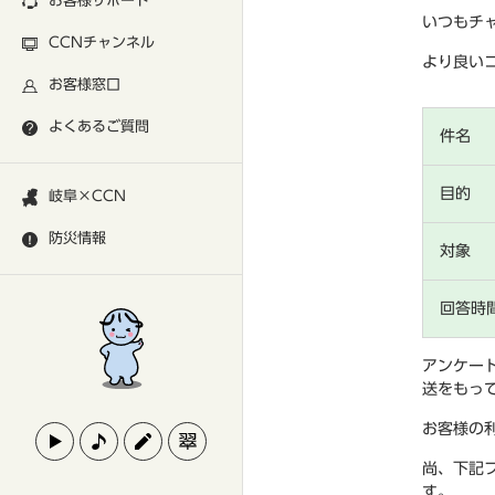
お客様サポート
いつもチ
CCNチャンネル
より良い
お客様窓口
よくあるご質問
件名
目的
岐阜×CCN
防災情報
対象
回答時
アンケー
送をもっ
お客様の
尚、下記
す。