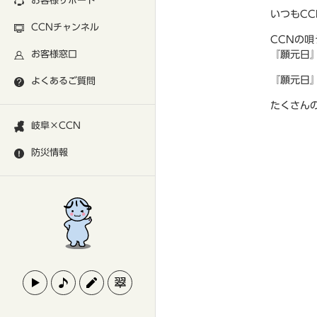
お客様サポート
いつもC
CCNチャンネル
CCNの
お客様窓口
『願元日
『願元日
よくあるご質問
たくさん
岐阜×CCN
防災情報