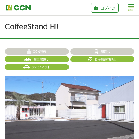
ログイン
CoffeeStand Hi!
CCN特典
駅近く
駐車場あり
お子様連れ歓迎
テイクアウト