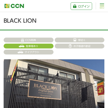
ログイン
BLACK LION
CCN特典
駅近く
駐車場あり
お子様連れ歓迎
テイクアウト