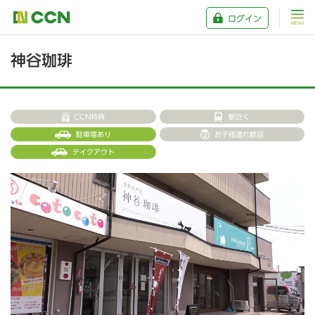
ログイン
神谷珈琲
CCN特典
駅近く
駐車場あり
お子様連れ歓迎
テイクアウト