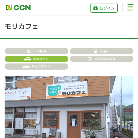
ログイン
モリカフェ
CCN特典
駅近く
駐車場あり
お子様連れ歓迎
テイクアウト